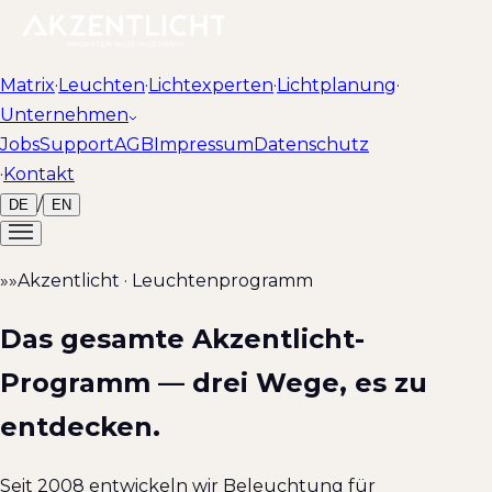
Matrix
·
Leuchten
·
Lichtexperten
·
Lichtplanung
·
Unternehmen
Jobs
Support
AGB
Impressum
Datenschutz
·
Kontakt
/
DE
EN
»»
Akzentlicht · Leuchtenprogramm
Das gesamte Akzentlicht-
Programm — drei Wege, es zu
entdecken.
Seit 2008 entwickeln wir Beleuchtung für