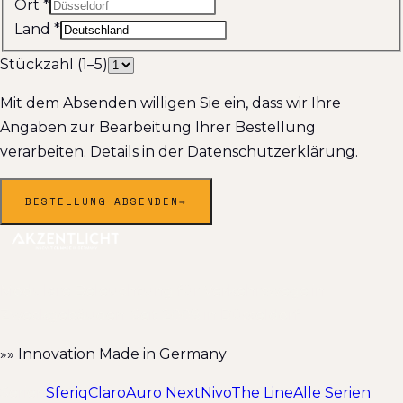
Ort
*
Land
*
Stückzahl (1–5)
Mit dem Absenden willigen Sie ein, dass wir Ihre
Angaben zur Bearbeitung Ihrer Bestellung
verarbeiten. Details in der Datenschutzerklärung.
BESTELLUNG ABSENDEN
→
Modulare Beleuchtung für Verkehrswege in
Zweckgebäuden. Seit 2008 in Düsseldorf.
»» Innovation Made in Germany
Serien
Sferiq
Claro
Auro Next
Nivo
The Line
Alle Serien