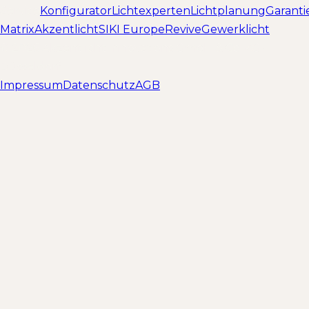
Service
Konfigurator
Lichtexperten
Lichtplanung
Garanti
Matrix
Akzentlicht
SIKI Europe
Revive
Gewerklicht
© 2026 Akzentlicht Innovations GmbH & Co. KG ·
Düsseldorf
Impressum
Datenschutz
AGB